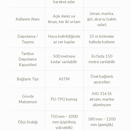
hareket eder
Liman, marina,
Açık deniz ve
Kullanım Alanı
göl, akarsu (sakin
liman, her iki ortam
sular)
Depolama /
Hava indirildiğinde
25 m bölmeler
Taşıma
az yer kaplar
halinde katlanır
Tambur
500 metreye
En fazla 150
Depolama
kadar sarılabilir
metre sarılabilir
Kapasitesi
Özel bağlantı
Bağlantı Tipi
ASTM
aparatları
AISI 316 SS
Gövde
PU–TPU kumaş
aksam, marine
Malzemesi
alüminyum
750 mm – 2000
580 mm – 1200
Ölçü Aralığı
mm (şişirilmiş
mm (genişlik)
yükseklik)