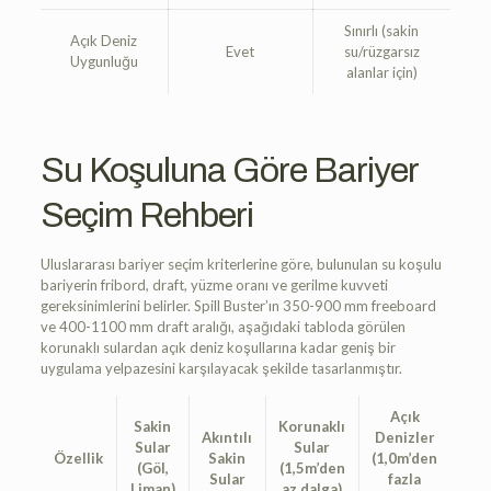
Sınırlı (sakin
Açık Deniz
Evet
su/rüzgarsız
Uygunluğu
alanlar için)
Su Koşuluna Göre Bariyer
Seçim Rehberi
Uluslararası bariyer seçim kriterlerine göre, bulunulan su koşulu
bariyerin fribord, draft, yüzme oranı ve gerilme kuvveti
gereksinimlerini belirler. Spill Buster’ın 350-900 mm freeboard
ve 400-1100 mm draft aralığı, aşağıdaki tabloda görülen
korunaklı sulardan açık deniz koşullarına kadar geniş bir
uygulama yelpazesini karşılayacak şekilde tasarlanmıştır.
Açık
Sakin
Korunaklı
Akıntılı
Denizler
Sular
Sular
Özellik
Sakin
(1,0m’den
(Göl,
(1,5m’den
Sular
fazla
Liman)
az dalga)