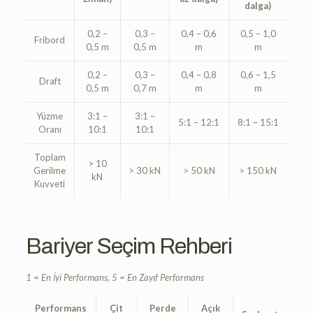
dalga)
0,2 –
0,3 –
0,4 – 0,6
0,5 – 1,0
Fribord
0,5 m
0,5 m
m
m
0,2 –
0,3 –
0,4 – 0,8
0,6 – 1,5
Draft
0,5 m
0,7 m
m
m
Yüzme
3:1 –
3:1 –
5:1 – 12:1
8:1 – 15:1
Oranı
10:1
10:1
Toplam
> 10
Gerilme
> 30 kN
> 50 kN
> 150 kN
kN
Kuvveti
Bariyer Seçim Rehberi
1 = En İyi Performans, 5 = En Zayıf Performans
Performans
Çit
Perde
Açık