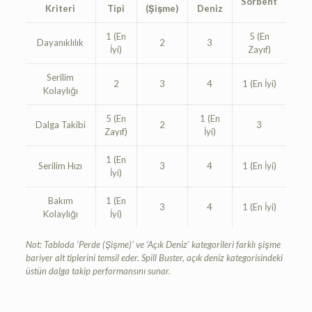
Sorbent
Kriteri
Tipi
(Şişme)
Deniz
1 (En
5 (En
Dayanıklılık
2
3
İyi)
Zayıf)
Serilim
2
3
4
1 (En İyi)
Kolaylığı
5 (En
1 (En
Dalga Takibi
2
3
Zayıf)
İyi)
1 (En
Serilim Hızı
3
4
1 (En İyi)
İyi)
Bakım
1 (En
3
4
1 (En İyi)
Kolaylığı
İyi)
Not: Tabloda ‘Perde (Şişme)’ ve ‘Açık Deniz’ kategorileri farklı şişme
bariyer alt tiplerini temsil eder. Spill Buster, açık deniz kategorisindeki
üstün dalga takip performansını sunar.