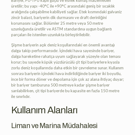
Bariyer, PU-TPU kaplı güçlü ve esnek kumaş malzemeden
üretilir; bu yapı -40°C ile +90°C arasındaki geniş bir sıcaklık
aralığında çalışabilme kabiliyeti sağlar. Etek kısmındaki galvaniz
zincir balast, bariyerin dik durmasını ve draft derinliğini
korumasını sağlar. Bölümler 25 metre veya 50 metre
uzunluğunda üretilir ve ASTM standardına uygun bağlantı
parçaları ile istenilen uzunlukta birleştirilebilir.
Şişme bariyerin açık deniz koşullarındaki en önemli avantajı
dalga takip performansıdır. İçindeki hava sayesinde bariyer,
dalga hareketine rahatça uyum sağlayarak yüzeyle olan teması
korur; bu sayede köpük yüzdürücülü çit tipi bariyerlere kıyasla
zorlu deniz koşullarında daha etkin bir çevreleme sunar. Kullanım
sonrası bariyerin içindeki hava indirildiğinde bariyer iki boyutlu,
ince bir forma döner ve depolama için çok az alana ihtiyaç duyar;
bir bariyer tamburuna 500 metreye kadar şişme bariyer
sarılabilirken, çit tipi bariyerde bu kapasite en fazla 150 metre
ile sınırlıdır.
Kullanım Alanları
Liman ve Marina Müdahalesi