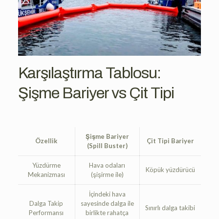
Karşılaştırma Tablosu:
Şişme Bariyer vs
Çit Tipi
Şişme Bariyer
Özellik
Çit Tipi Bariyer
(Spill Buster)
Yüzdürme
Hava odaları
Köpük yüzdürücü
Mekanizması
(şişirme ile)
İçindeki hava
Dalga Takip
sayesinde dalga ile
Sınırlı dalga takibi
Performansı
birlikte rahatça