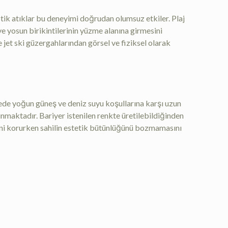
astik atıklar bu deneyimi doğrudan olumsuz etkiler. Plaj
 yosun birikintilerinin yüzme alanına girmesini
 jet ski güzergahlarından görsel ve fiziksel olarak
yede yoğun güneş ve deniz suyu koşullarına karşı uzun
maktadır. Bariyer istenilen renkte üretilebildiğinden
liğini korurken sahilin estetik bütünlüğünü bozmamasını