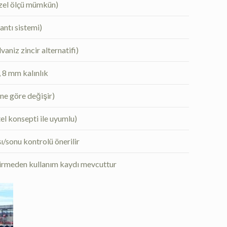
özel ölçü mümkün)
ntı sistemi)
aniz zincir alternatifi)
 8 mm kalınlık
ne göre değişir)
otel konsepti ile uyumlu)
/sonu kontrolü önerilir
tirmeden kullanım kaydı mevcuttur