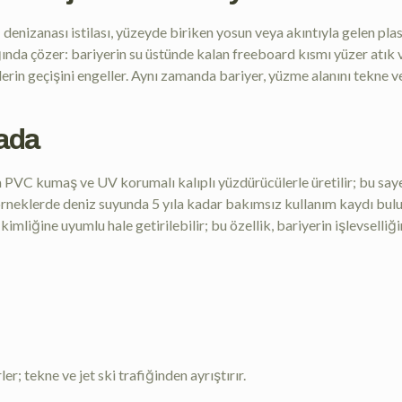
; denizanası istilası, yüzeyde biriken yosun veya akıntıyla gelen pl
da çözer: bariyerin su üstünde kalan freeboard kısmı yüzer atık ve
lerin geçişini engeller. Aynı zamanda bariyer, yüzme alanını tekne ve
rada
da PVC kumaş ve UV korumalı kalıplı yüzdürücülerle üretilir; bu sa
eklerde deniz suyunda 5 yıla kadar bakımsız kullanım kaydı bulun
 kimliğine uyumlu hale getirilebilir; bu özellik, bariyerin işlevsel
er; tekne ve jet ski trafiğinden ayrıştırır.