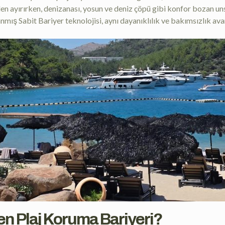
den ayırırken, denizanası, yosun ve deniz çöpü gibi konfor bozan uns
mış Sabit Bariyer teknolojisi, aynı dayanıklılık ve bakımsızlık avan
eden Plaj Koruma Bariyeri?