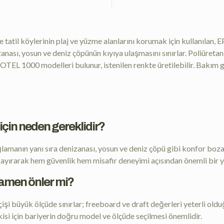
 tatil köylerinin plaj ve yüzme alanlarını korumak için kullanılan, E
nizanası, yosun ve deniz çöpünün kıyıya ulaşmasını sınırlar. Poliü
OTEL 1000 modelleri bulunur, istenilen renkte üretilebilir. Bakım 
i için neden gereklidir?
lamanın yanı sıra denizanası, yosun ve deniz çöpü gibi konfor bozan
 ayırarak hem güvenlik hem misafir deneyimi açısından önemli bir y
mamen önler mi?
şi büyük ölçüde sınırlar; freeboard ve draft değerleri yeterli old
tkisi için bariyerin doğru model ve ölçüde seçilmesi önemlidir.