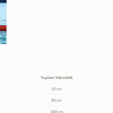
Toplam Yükseklik
50 cm
80 cm
100 cm