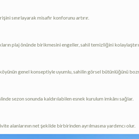
işini sınırlayarak misafir konforunu artırır.
arın plaj önünde birikmesini engeller, sahil temizliğini kolaylaştırı
il köyünün genel konseptiyle uyumlu, sahilin görsel bütünlüğünü bo
linde sezon sonunda kaldırılabilen esnek kurulum imkânı sağlar.
ivite alanlarının net şekilde birbirinden ayrılmasına yardımcı olur.