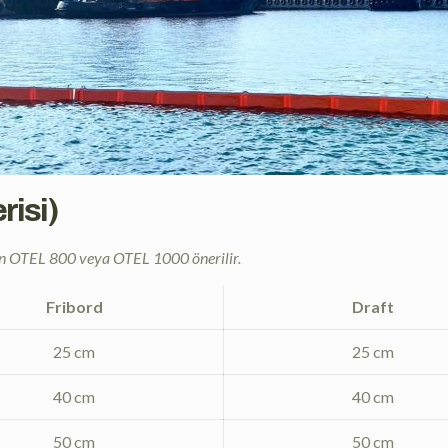
risi)
için OTEL 800 veya OTEL 1000 önerilir.
Fribord
Draft
25 cm
25 cm
40 cm
40 cm
50 cm
50 cm